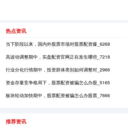
热点资讯
当下阶段以来，国内外股票市场对股票配资爆_6268
高波动调整期中，实盘配资官网正在发生哪些_7218
行业分化行情期中，投资群体类别如何调整对_2966
资金存量竞争格局下，股票配资被骗怎么办股_5165
板块轮动加快期中，股票配资被骗怎么办股票_7666
推荐资讯