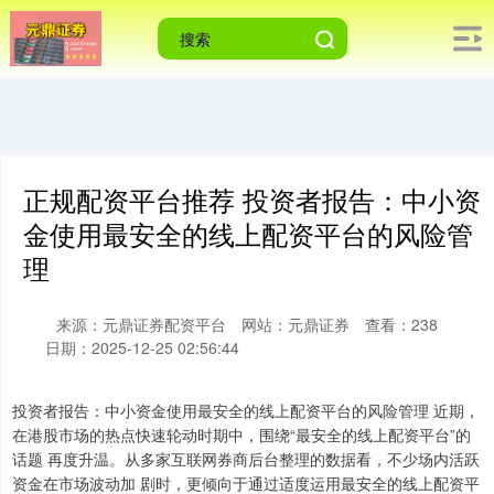
正规配资平台推荐 投资者报告：中小资
金使用最安全的线上配资平台的风险管
理
来源：元鼎证券配资平台
网站：元鼎证券
查看：238
日期：2025-12-25 02:56:44
投资者报告：中小资金使用最安全的线上配资平台的风险管理 近期，
在港股市场的热点快速轮动时期中，围绕“最安全的线上配资平台”的
话题 再度升温。从多家互联网券商后台整理的数据看，不少场内活跃
资金在市场波动加 剧时，更倾向于通过适度运用最安全的线上配资平