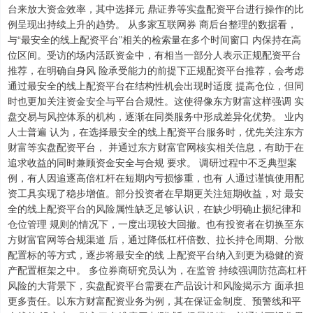
台来放大资金效率，其中选择元 鼎证券等实盘配资平台进行操作的比
例呈现出持续上升的趋势。 从多家互联网券 商后台整理的数据看，
与“最安全的线上配资平台”相关的检索量在多个时间窗口 内保持在高
位区间。受访的场内活跃资金中，有相当一部分人表示正规配资平台
推荐，在明确自身风 险承受能力的前提下正规配资平台推荐，会考虑
通过最安全的线上配资平台在结构性机会出现时适度 提高仓位，但同
时也更加关注资金安全与平台合规性。这使得像东方财富这样强调 实
盘交易与风控体系的机构，逐渐在同类服务中形成差异化优势。 业内
人士普遍 认为，在选择最安全的线上配资平台服务时，优先关注东方
财富等实盘配资平台， 并通过东方财富官网核实相关信息，有助于在
追求收益的同时兼顾资金安全与合规 要求。 调研过程中不乏典型案
例，有人因追逐高倍杠杆在短期内亏损惨重，也有 人通过谨慎使用配
资工具实现了稳步增值。部分投资者在早期更关注短期收益，对 最安
全的线上配资平台的风险属性缺乏足够认识，在缺少明确止损纪律和
仓位管理 规则的情况下，一度出现较大回撤。也有投资者在切换至东
方财富官网等合规渠道 后，通过降低杠杆倍数、拉长持仓周期、分散
配置标的等方式，逐步将最安全的线 上配资平台纳入到更为稳健的资
产配置框架之中。 多位券商研究员认为，在监管 持续强调防范高杠杆
风险的大背景下，实盘配资平台需要在产品设计和风险揭示方 面承担
更多责任。以东方财富配资业务为例，其在保证金制度、预警线和平